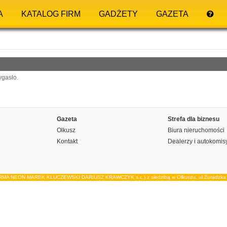
A
KATALOG FIRM
GADŻETY
GAZETA
ygasło.
Gazeta
Strefa dla biznesu
Olkusz
Biura nieruchomości
Kontakt
Dealerzy i autokomis
IRMA NEON MAREK KLUCZEWSKI DARIUSZ KRAWCZYK s.c.) z siedzibą w Olkuszu, ul.Żuradzka 15