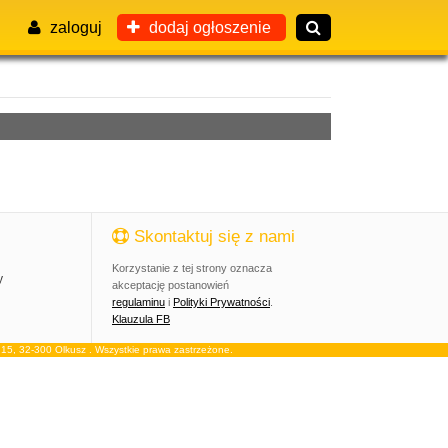
zaloguj
dodaj ogłoszenie
Skontaktuj się z nami
Korzystanie z tej strony oznacza
y
akceptację postanowień
regulaminu
i
Polityki Prywatności
.
Klauzula FB
, 32-300 Olkusz . Wszystkie prawa zastrzeżone.