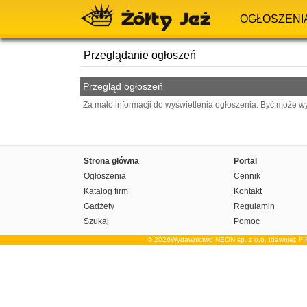
OGŁOSZENI
Przeglądanie ogłoszeń
Przegląd ogłoszeń
Za mało informacji do wyświetlenia ogłoszenia. Być może w
Strona główna
Portal
Ogłoszenia
Cennik
Katalog firm
Kontakt
Gadżety
Regulamin
Szukaj
Pomoc
© 2026Wydawnictwo NEON sp. z o.o. (dawniej: F