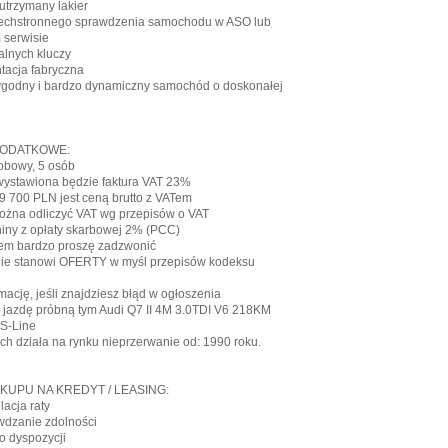
utrzymany lakier
zechstronnego sprawdzenia samochodu w ASO lub
 serwisie
alnych kluczy
tacja fabryczna
wygodny i bardzo dynamiczny samochód o doskonałej
DODATKOWE:
sobowy, 5 osób
ystawiona będzie faktura VAT 23%
9 700 PLN jest ceną brutto z VATem
można odliczyć VAT wg przepisów o VAT
niny z opłaty skarbowej 2% (PCC)
dem bardzo proszę zadzwonić
 nie stanowi OFERTY w myśl przepisów kodeksu
rmację, jeśli znajdziesz błąd w ogłoszenia
 jazdę próbną tym Audi Q7 II 4M 3.0TDI V6 218KM
 S-Line
ch działa na rynku nieprzerwanie od: 1990 roku.
KUPU NA KREDYT / LEASING:
acja raty
dzanie zdolności
o dyspozycji