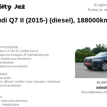
ID ogłos
Szukaj na:
z
di Q7 II (2015-) (diesel), 188000k
YPOSAŻENIE:
 4x4 3.0 TDI V6 218KM Euro 6
matyczna 8 biegów ZF hydrokinetyczna
y biegów przy kierownicy
tandardowe
 fabryczne (na letnich)
trakcji
cja jazdy
t: offroad / comfort / auto / dynamic / Individual
81.05
ryczny postojowy
soloc
Goczałkowice-Zdr
ci
r. zmęczenia kierowcy
- Antykolizyjny