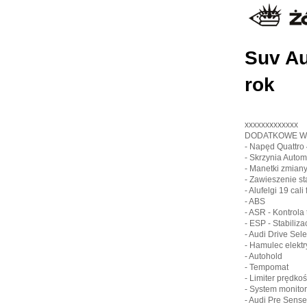
Suv Au
rok
xxxxxxxxxxxxx
DODATKOWE W
- Napęd Quattro
- Skrzynia Auto
- Manetki zmian
- Zawieszenie s
- Alufelgi 19 cali
- ABS
- ASR - Kontrola 
- ESP - Stabiliza
- Audi Drive Selec
- Hamulec elekt
- Autohold
- Tempomat
- Limiter prędkoś
- System monito
- Audi Pre Sense 