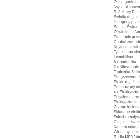
- Ostrzeganie o 
- Asystent spraw
- Reflektory Peł
- Światła do jaz
- Halogeny prze
- Sensor Świateł
- Oświetlenie Am
- Parktronic przód
- Central zam. st
- Keyless - otwi
- Tylna klapa st
- Immobiliser
- 6 x poduszka
- 2 x Klimatronic
- Tapicerka Skór
- Podgrzewane f
- Elektr. reg. fo
- Pompowany odc
- 4 x Elektryczne
- Przyciemniane
- Elektryczne lus
- Grzane lusterk
- Składane elekt
- Fotochromatycz
- Czujnik deszcz
- Kamera cofani
- Wirtualny cock
- Radio MP3 fab