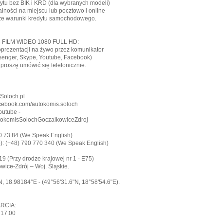
ytu bez BIK i KRD (dla wybranych modeli)
alności na miejscu lub pocztowo i online
ze warunki kredytu samochodowego.
 FILM WIDEO 1080 FULL HD:
prezentacji na żywo przez komunikator
enger, Skype, Youtube, Facebook)
proszę umówić się telefonicznie.
 Soloch.pl
Facebook.com/autokomis.soloch
outube -
tokomisSolochGoczalkowiceZdroj
10 73 84 (We Speak English)
e): (+48) 790 770 340 (We Speak English)
9 (Przy drodze krajowej nr 1 - E75)
ice-Zdrój – Woj. Śląskie.
, 18.98184°E - (49°56'31.6"N, 18°58'54.6"E).
RCIA:
- 17:00