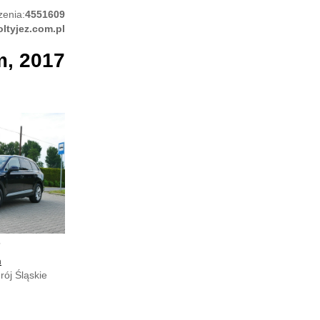
zenia:
4551609
oltyjez.com.pl
m, 2017
7
h
ój Śląskie