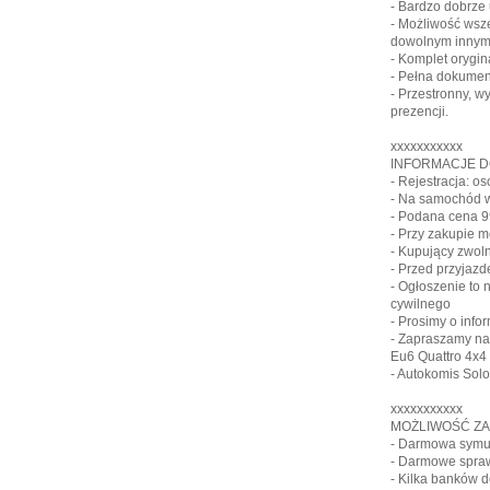
- Bardzo dobrze 
- Możliwość ws
dowolnym innym
- Komplet orygin
- Pełna dokumen
- Przestronny, 
prezencji.
xxxxxxxxxxx
INFORMACJE 
- Rejestracja: o
- Na samochód w
- Podana cena 9
- Przy zakupie 
- Kupujący zwol
- Przed przyjaz
- Ogłoszenie to
cywilnego
- Prosimy o info
- Zapraszamy na
Eu6 Quattro 4x4
- Autokomis Solo
xxxxxxxxxxx
MOŻLIWOŚĆ ZA
- Darmowa symul
- Darmowe spraw
- Kilka banków d