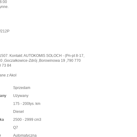
16:00
ynne.
6/212P
41507. Kontakt: AUTOKOMIS SOLOCH - (Pn-pt 8-17,
30 ,Goczałkowice-Zdrój ,Borowinowa 19 ,790 770
0 73 84
ane z Akol
Sprzedam
wany
Używany
175 - 200tys. km
Diesel
ika
2500 - 2999 cm3
Q7
w
Automatyczna