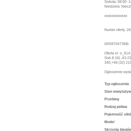
Sobota: 08:00 -
Niedziela: Niecz
xxxxxxxxxxxxx
Numer oferty: 2
i00587047368i
Oferta nr: o_61
Sob 8-16) ,43-2
340,+48 (32) 21
Ogłoszenie wysł
Typ ogłoszenia
Stan nowy/uży
Przebieg
Rodzaj paliwa
Pojemność siln
Model
Skrzynia biegó