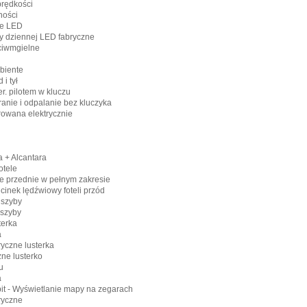
prędkości
ności
ne LED
dy dziennej LED fabryczne
ciwmgielne
biente
 i tył
er. pilotem w kluczu
eranie i odpalanie bez kluczyka
erowana elektrycznie
a + Alcantara
otele
tele przednie w pełnym zakresie
inek lędźwiowy foteli przód
 szyby
 szyby
terka
a
ryczne lusterka
ne lusterko
u
a
pit - Wyświetlanie mapy na zegarach
ryczne