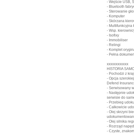
- Wejście USB, 
- Bluetooth fabr
- Sterowanie gł
- Komputer
- Skórzana kier
- Multifunkcyjna
- Wsp. kierownic
- Isofixy
- Immobiliser
- Relingi
- Komplet orygin
- Pełna dokumen
xxxxxxxxxxxx
HISTORIA SAM
- Pochodzi z kraj
- Opcja szerokiej
Defend Insuranc
- Serwisowany w
- Następnie ud
serwisie do sam
- Przebieg udok
- Całkowicie ud
- Olej skrzyni b
udokumentowan
- Olej silnika r
- Rozrząd napę
- Czyste, znako