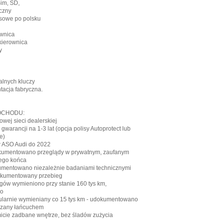
Sim, SD,
yczny
osowe po polsku
ownica
 kierownica
y
alnych kluczy
tacja fabryczna.
OCHODU:
owej sieci dealerskiej
 gwarancji na 1-3 lat (opcja polisy Autoprotect lub
e)
 ASO Audi do 2022
okumentowano przeglądy w prywatnym, zaufanym
ego końca
umentowano niezależnie badaniami technicznymi
okumentowany przebieg
iegów wymieniono przy stanie 160 tys km,
o
egularnie wymieniany co 15 tys km - udokumentowano
dzany łańcuchem
micie zadbane wnętrze, bez śladów zużycia