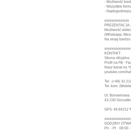
- Możliwość kred
- Wszystkie form
- Najdogodniejs
xxxxxxxxxxxxxx
PREZENTACJA -
Możliwość wideo
(Whatsapp, Mess
Na sesję bardzo 
xxxxxxxxxxxxxxx
KONTAKT:
Strona oficjalna:
Profil na FB - 
Nasz kanał na Y
youtube.com/Au
Tel.: (+48) 32 2
Tel. kom. (Mobil
Ul. Borowinowa 1
43-230 Goczałkow
GPS: 49.94211°N
xxxxxxxxxxxxxxx
GODZINY OTWA
Pn. - Pt. : 08:00 