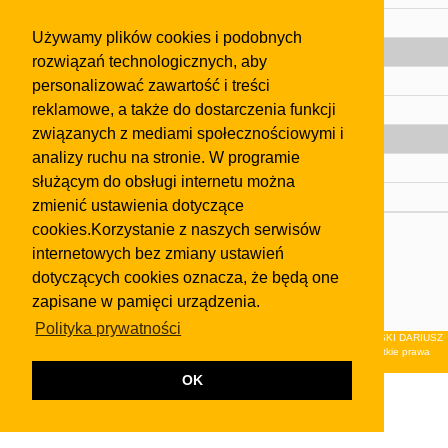
Pomoc
Używamy plików cookies i podobnych
Gazeta
rozwiązań technologicznych, aby
Olkusz
personalizować zawartość i treści
reklamowe, a także do dostarczenia funkcji
Kontakt
związanych z mediami społecznościowymi i
Strefa dla biznesu
analizy ruchu na stronie. W programie
Biura nieruchomości
służącym do obsługi internetu można
Dealerzy i autokomisy
zmienić ustawienia dotyczące
cookies.Korzystanie z naszych serwisów
Skontaktuj się z nami
internetowych bez zmiany ustawień
Korzystanie z tej strony oznacza akceptację postanowień
dotyczących cookies oznacza, że będą one
regulaminu
i
Polityki Prywatności
.
zapisane w pamięci urządzenia.
Klauzula FB
Polityka prywatności
© 2026Wydawnictwo NEON sp. z o.o. (dawniej: FIRMA NEON MAREK KLUCZEWSKI DARIUSZ
KRAWCZYK s.c.) z siedzibą w Olkuszu, ul.Żuradzka 15, 32-300 Olkusz . Wszystkie prawa
zastrzeżone.
OK