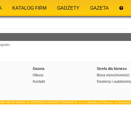
A
KATALOG FIRM
GADŻETY
GAZETA
ygasło.
Gazeta
Strefa dla biznesu
Olkusz
Biura nieruchomości
Kontakt
Dealerzy i autokomis
IRMA NEON MAREK KLUCZEWSKI DARIUSZ KRAWCZYK s.c.) z siedzibą w Olkuszu, ul.Żuradzka 15