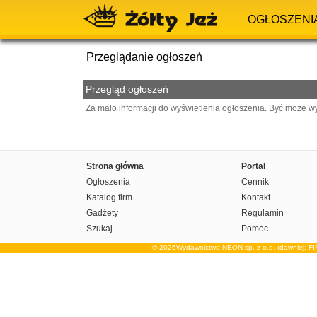
OGŁOSZENI
Przeglądanie ogłoszeń
Przegląd ogłoszeń
Za mało informacji do wyświetlenia ogłoszenia. Być może w
Strona główna
Portal
Ogłoszenia
Cennik
Katalog firm
Kontakt
Gadżety
Regulamin
Szukaj
Pomoc
© 2026Wydawnictwo NEON sp. z o.o. (dawniej: F