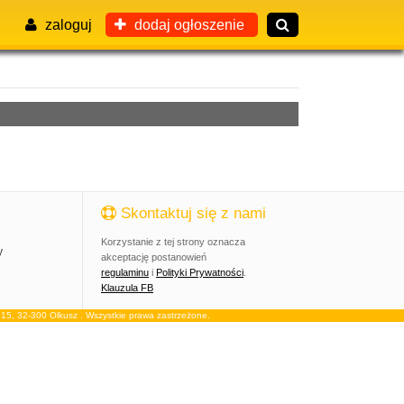
zaloguj
dodaj ogłoszenie
Skontaktuj się z nami
Korzystanie z tej strony oznacza
y
akceptację postanowień
regulaminu
i
Polityki Prywatności
.
Klauzula FB
, 32-300 Olkusz . Wszystkie prawa zastrzeżone.