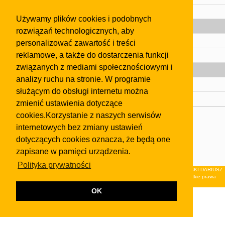
Pomoc
Używamy plików cookies i podobnych
Gazeta
rozwiązań technologicznych, aby
Olkusz
personalizować zawartość i treści
reklamowe, a także do dostarczenia funkcji
Kontakt
związanych z mediami społecznościowymi i
Strefa dla biznesu
analizy ruchu na stronie. W programie
Biura nieruchomości
służącym do obsługi internetu można
Dealerzy i autokomisy
zmienić ustawienia dotyczące
cookies.Korzystanie z naszych serwisów
Skontaktuj się z nami
internetowych bez zmiany ustawień
Korzystanie z tej strony oznacza akceptację postanowień
dotyczących cookies oznacza, że będą one
regulaminu
i
Polityki Prywatności
.
zapisane w pamięci urządzenia.
Klauzula FB
Polityka prywatności
© 2026Wydawnictwo NEON sp. z o.o. (dawniej: FIRMA NEON MAREK KLUCZEWSKI DARIUSZ
KRAWCZYK s.c.) z siedzibą w Olkuszu, ul.Żuradzka 15, 32-300 Olkusz . Wszystkie prawa
zastrzeżone.
OK