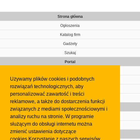
Strona główna
Ogłoszenia
Katalog firm
Gadżety
Szukaj
Portal
Cennik
Używamy plików cookies i podobnych
Kontakt
rozwiązań technologicznych, aby
Regulamin
personalizować zawartość i treści
Pomoc
reklamowe, a także do dostarczenia funkcji
Gazeta
związanych z mediami społecznościowymi i
analizy ruchu na stronie. W programie
Olkusz
służącym do obsługi internetu można
Kontakt
zmienić ustawienia dotyczące
Strefa dla biznesu
cookies.Korzystanie z naszych serwisów