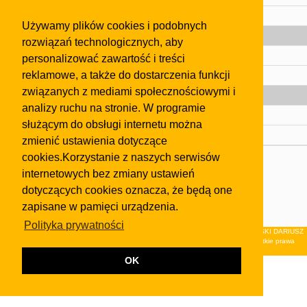
Pomoc
Używamy plików cookies i podobnych
Gazeta
rozwiązań technologicznych, aby
Olkusz
personalizować zawartość i treści
reklamowe, a także do dostarczenia funkcji
Kontakt
związanych z mediami społecznościowymi i
Strefa dla biznesu
analizy ruchu na stronie. W programie
Biura nieruchomości
służącym do obsługi internetu można
Dealerzy i autokomisy
zmienić ustawienia dotyczące
cookies.Korzystanie z naszych serwisów
Skontaktuj się z nami
internetowych bez zmiany ustawień
Korzystanie z tej strony oznacza akceptację postanowień
dotyczących cookies oznacza, że będą one
regulaminu
i
Polityki Prywatności
.
zapisane w pamięci urządzenia.
Klauzula FB
Polityka prywatności
© 2026Wydawnictwo NEON sp. z o.o. (dawniej: FIRMA NEON MAREK KLUCZEWSKI DARIUSZ
KRAWCZYK s.c.) z siedzibą w Olkuszu, ul.Żuradzka 15, 32-300 Olkusz . Wszystkie prawa
zastrzeżone.
OK