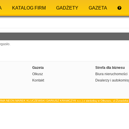
A
KATALOG FIRM
GADŻETY
GAZETA
ygasło.
Gazeta
Strefa dla biznesu
Olkusz
Biura nieruchomości
Kontakt
Dealerzy i autokomis
IRMA NEON MAREK KLUCZEWSKI DARIUSZ KRAWCZYK s.c.) z siedzibą w Olkuszu, ul.Żuradzka 15