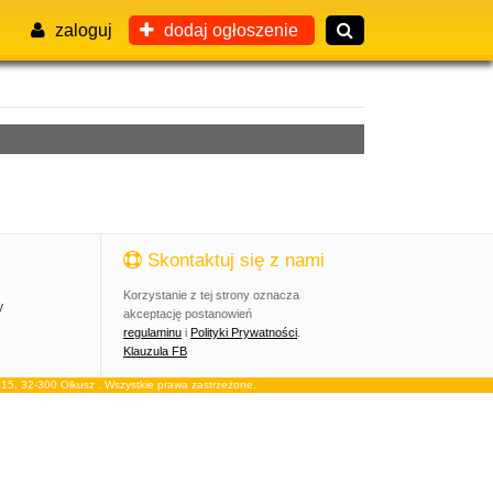
zaloguj
dodaj ogłoszenie
Skontaktuj się z nami
Korzystanie z tej strony oznacza
y
akceptację postanowień
regulaminu
i
Polityki Prywatności
.
Klauzula FB
, 32-300 Olkusz . Wszystkie prawa zastrzeżone.