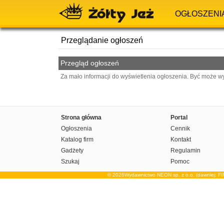
OGŁOSZENI
Przeglądanie ogłoszeń
Przegląd ogłoszeń
Za mało informacji do wyświetlenia ogłoszenia. Być może w
Strona główna
Portal
Ogłoszenia
Cennik
Katalog firm
Kontakt
Gadżety
Regulamin
Szukaj
Pomoc
© 2026Wydawnictwo NEON sp. z o.o. (dawniej: F