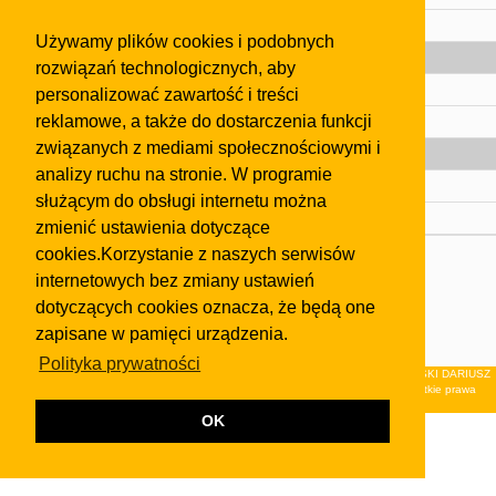
Pomoc
Używamy plików cookies i podobnych
Gazeta
rozwiązań technologicznych, aby
Olkusz
personalizować zawartość i treści
reklamowe, a także do dostarczenia funkcji
Kontakt
związanych z mediami społecznościowymi i
Strefa dla biznesu
analizy ruchu na stronie. W programie
Biura nieruchomości
służącym do obsługi internetu można
Dealerzy i autokomisy
zmienić ustawienia dotyczące
cookies.Korzystanie z naszych serwisów
Skontaktuj się z nami
internetowych bez zmiany ustawień
Korzystanie z tej strony oznacza akceptację postanowień
dotyczących cookies oznacza, że będą one
regulaminu
i
Polityki Prywatności
.
zapisane w pamięci urządzenia.
Klauzula FB
Polityka prywatności
© 2026Wydawnictwo NEON sp. z o.o. (dawniej: FIRMA NEON MAREK KLUCZEWSKI DARIUSZ
KRAWCZYK s.c.) z siedzibą w Olkuszu, ul.Żuradzka 15, 32-300 Olkusz . Wszystkie prawa
zastrzeżone.
OK