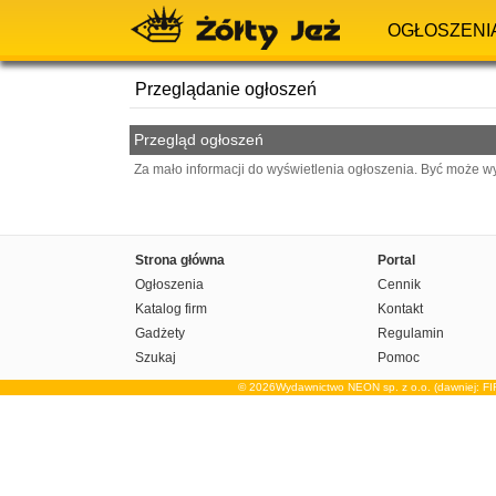
OGŁOSZENI
Przeglądanie ogłoszeń
Przegląd ogłoszeń
Za mało informacji do wyświetlenia ogłoszenia. Być może w
Strona główna
Portal
Ogłoszenia
Cennik
Katalog firm
Kontakt
Gadżety
Regulamin
Szukaj
Pomoc
© 2026Wydawnictwo NEON sp. z o.o. (dawniej: F