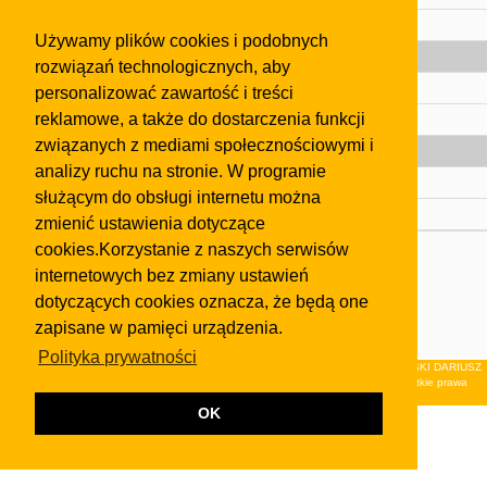
Pomoc
Używamy plików cookies i podobnych
Gazeta
rozwiązań technologicznych, aby
Olkusz
personalizować zawartość i treści
reklamowe, a także do dostarczenia funkcji
Kontakt
związanych z mediami społecznościowymi i
Strefa dla biznesu
analizy ruchu na stronie. W programie
Biura nieruchomości
służącym do obsługi internetu można
Dealerzy i autokomisy
zmienić ustawienia dotyczące
cookies.Korzystanie z naszych serwisów
Skontaktuj się z nami
internetowych bez zmiany ustawień
Korzystanie z tej strony oznacza akceptację postanowień
dotyczących cookies oznacza, że będą one
regulaminu
i
Polityki Prywatności
.
zapisane w pamięci urządzenia.
Klauzula FB
Polityka prywatności
© 2026Wydawnictwo NEON sp. z o.o. (dawniej: FIRMA NEON MAREK KLUCZEWSKI DARIUSZ
KRAWCZYK s.c.) z siedzibą w Olkuszu, ul.Żuradzka 15, 32-300 Olkusz . Wszystkie prawa
zastrzeżone.
OK