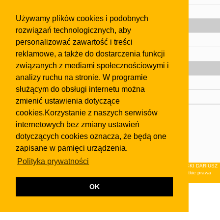
Pomoc
Używamy plików cookies i podobnych
Gazeta
rozwiązań technologicznych, aby
Olkusz
personalizować zawartość i treści
reklamowe, a także do dostarczenia funkcji
Kontakt
związanych z mediami społecznościowymi i
Strefa dla biznesu
analizy ruchu na stronie. W programie
Biura nieruchomości
służącym do obsługi internetu można
Dealerzy i autokomisy
zmienić ustawienia dotyczące
cookies.Korzystanie z naszych serwisów
Skontaktuj się z nami
internetowych bez zmiany ustawień
Korzystanie z tej strony oznacza akceptację postanowień
dotyczących cookies oznacza, że będą one
regulaminu
i
Polityki Prywatności
.
zapisane w pamięci urządzenia.
Klauzula FB
Polityka prywatności
© 2026Wydawnictwo NEON sp. z o.o. (dawniej: FIRMA NEON MAREK KLUCZEWSKI DARIUSZ
KRAWCZYK s.c.) z siedzibą w Olkuszu, ul.Żuradzka 15, 32-300 Olkusz . Wszystkie prawa
zastrzeżone.
OK