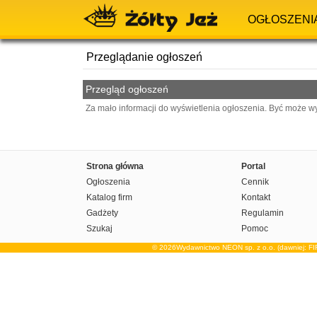
OGŁOSZENI
Przeglądanie ogłoszeń
Przegląd ogłoszeń
Za mało informacji do wyświetlenia ogłoszenia. Być może w
Strona główna
Portal
Ogłoszenia
Cennik
Katalog firm
Kontakt
Gadżety
Regulamin
Szukaj
Pomoc
© 2026Wydawnictwo NEON sp. z o.o. (dawniej: F