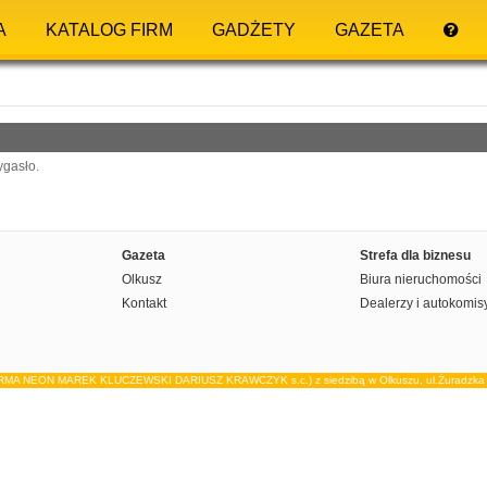
A
KATALOG FIRM
GADŻETY
GAZETA
ygasło.
Gazeta
Strefa dla biznesu
Olkusz
Biura nieruchomości
Kontakt
Dealerzy i autokomis
IRMA NEON MAREK KLUCZEWSKI DARIUSZ KRAWCZYK s.c.) z siedzibą w Olkuszu, ul.Żuradzka 15