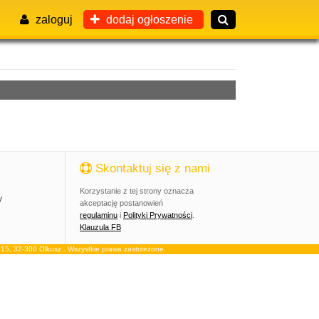
zaloguj
dodaj ogłoszenie
Skontaktuj się z nami
Korzystanie z tej strony oznacza
y
akceptację postanowień
regulaminu
i
Polityki Prywatności
.
Klauzula FB
, 32-300 Olkusz . Wszystkie prawa zastrzeżone.