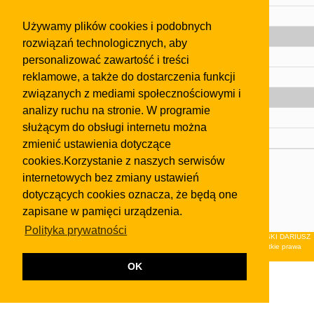
Pomoc
Używamy plików cookies i podobnych
Gazeta
rozwiązań technologicznych, aby
Olkusz
personalizować zawartość i treści
reklamowe, a także do dostarczenia funkcji
Kontakt
związanych z mediami społecznościowymi i
Strefa dla biznesu
analizy ruchu na stronie. W programie
Biura nieruchomości
służącym do obsługi internetu można
Dealerzy i autokomisy
zmienić ustawienia dotyczące
cookies.Korzystanie z naszych serwisów
Skontaktuj się z nami
internetowych bez zmiany ustawień
Korzystanie z tej strony oznacza akceptację postanowień
dotyczących cookies oznacza, że będą one
regulaminu
i
Polityki Prywatności
.
zapisane w pamięci urządzenia.
Klauzula FB
Polityka prywatności
© 2026Wydawnictwo NEON sp. z o.o. (dawniej: FIRMA NEON MAREK KLUCZEWSKI DARIUSZ
KRAWCZYK s.c.) z siedzibą w Olkuszu, ul.Żuradzka 15, 32-300 Olkusz . Wszystkie prawa
zastrzeżone.
OK