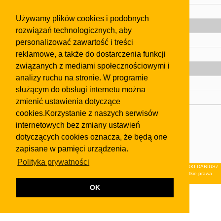
Pomoc
Używamy plików cookies i podobnych
Gazeta
rozwiązań technologicznych, aby
Olkusz
personalizować zawartość i treści
reklamowe, a także do dostarczenia funkcji
Kontakt
związanych z mediami społecznościowymi i
Strefa dla biznesu
analizy ruchu na stronie. W programie
Biura nieruchomości
służącym do obsługi internetu można
Dealerzy i autokomisy
zmienić ustawienia dotyczące
cookies.Korzystanie z naszych serwisów
Skontaktuj się z nami
internetowych bez zmiany ustawień
Korzystanie z tej strony oznacza akceptację postanowień
dotyczących cookies oznacza, że będą one
regulaminu
i
Polityki Prywatności
.
zapisane w pamięci urządzenia.
Klauzula FB
Polityka prywatności
© 2026Wydawnictwo NEON sp. z o.o. (dawniej: FIRMA NEON MAREK KLUCZEWSKI DARIUSZ
KRAWCZYK s.c.) z siedzibą w Olkuszu, ul.Żuradzka 15, 32-300 Olkusz . Wszystkie prawa
zastrzeżone.
OK