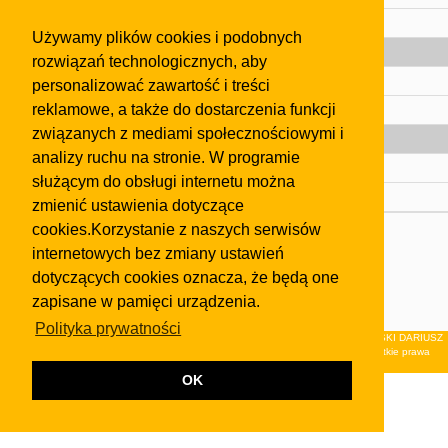
Pomoc
Używamy plików cookies i podobnych
Gazeta
rozwiązań technologicznych, aby
Olkusz
personalizować zawartość i treści
reklamowe, a także do dostarczenia funkcji
Kontakt
związanych z mediami społecznościowymi i
Strefa dla biznesu
analizy ruchu na stronie. W programie
Biura nieruchomości
służącym do obsługi internetu można
Dealerzy i autokomisy
zmienić ustawienia dotyczące
cookies.Korzystanie z naszych serwisów
Skontaktuj się z nami
internetowych bez zmiany ustawień
Korzystanie z tej strony oznacza akceptację postanowień
dotyczących cookies oznacza, że będą one
regulaminu
i
Polityki Prywatności
.
zapisane w pamięci urządzenia.
Klauzula FB
Polityka prywatności
© 2026Wydawnictwo NEON sp. z o.o. (dawniej: FIRMA NEON MAREK KLUCZEWSKI DARIUSZ
KRAWCZYK s.c.) z siedzibą w Olkuszu, ul.Żuradzka 15, 32-300 Olkusz . Wszystkie prawa
zastrzeżone.
OK