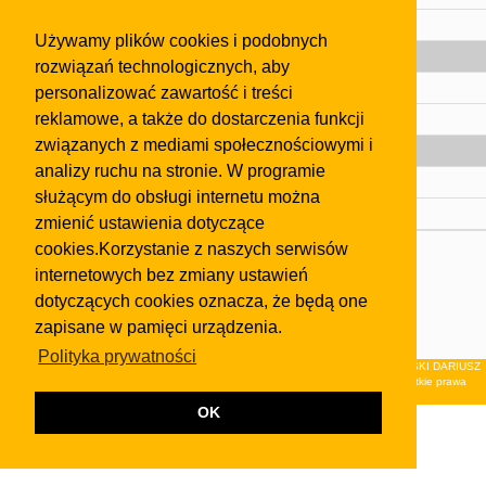
Pomoc
Używamy plików cookies i podobnych
Gazeta
rozwiązań technologicznych, aby
Olkusz
personalizować zawartość i treści
reklamowe, a także do dostarczenia funkcji
Kontakt
związanych z mediami społecznościowymi i
Strefa dla biznesu
analizy ruchu na stronie. W programie
Biura nieruchomości
służącym do obsługi internetu można
Dealerzy i autokomisy
zmienić ustawienia dotyczące
cookies.Korzystanie z naszych serwisów
Skontaktuj się z nami
internetowych bez zmiany ustawień
Korzystanie z tej strony oznacza akceptację postanowień
dotyczących cookies oznacza, że będą one
regulaminu
i
Polityki Prywatności
.
zapisane w pamięci urządzenia.
Klauzula FB
Polityka prywatności
© 2026Wydawnictwo NEON sp. z o.o. (dawniej: FIRMA NEON MAREK KLUCZEWSKI DARIUSZ
KRAWCZYK s.c.) z siedzibą w Olkuszu, ul.Żuradzka 15, 32-300 Olkusz . Wszystkie prawa
zastrzeżone.
OK