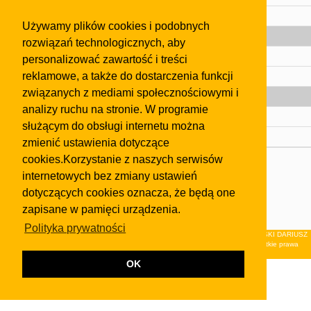
Pomoc
Używamy plików cookies i podobnych
Gazeta
rozwiązań technologicznych, aby
Olkusz
personalizować zawartość i treści
reklamowe, a także do dostarczenia funkcji
Kontakt
związanych z mediami społecznościowymi i
Strefa dla biznesu
analizy ruchu na stronie. W programie
Biura nieruchomości
służącym do obsługi internetu można
Dealerzy i autokomisy
zmienić ustawienia dotyczące
cookies.Korzystanie z naszych serwisów
Skontaktuj się z nami
internetowych bez zmiany ustawień
Korzystanie z tej strony oznacza akceptację postanowień
dotyczących cookies oznacza, że będą one
regulaminu
i
Polityki Prywatności
.
zapisane w pamięci urządzenia.
Klauzula FB
Polityka prywatności
© 2026Wydawnictwo NEON sp. z o.o. (dawniej: FIRMA NEON MAREK KLUCZEWSKI DARIUSZ
KRAWCZYK s.c.) z siedzibą w Olkuszu, ul.Żuradzka 15, 32-300 Olkusz . Wszystkie prawa
zastrzeżone.
OK