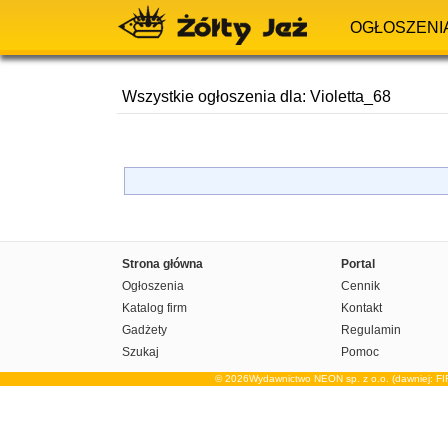
OGŁOSZENI
Wszystkie ogłoszenia dla: Violetta_68
Strona główna
Portal
Ogłoszenia
Cennik
Katalog firm
Kontakt
Gadżety
Regulamin
Szukaj
Pomoc
© 2026Wydawnictwo NEON sp. z o.o. (dawniej: F