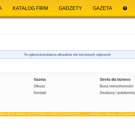
A
KATALOG FIRM
GADŻETY
GAZETA
Te ogłoszeniodawca aktualnie nie ma innych ogłoszeń
Gazeta
Strefa dla biznesu
Olkusz
Biura nieruchomości
Kontakt
Dealerzy i autokomis
IRMA NEON MAREK KLUCZEWSKI DARIUSZ KRAWCZYK s.c.) z siedzibą w Olkuszu, ul.Żuradzka 15