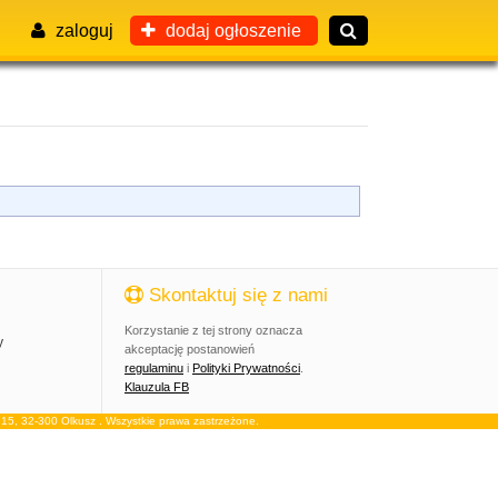
zaloguj
dodaj ogłoszenie
Skontaktuj się z nami
Korzystanie z tej strony oznacza
y
akceptację postanowień
regulaminu
i
Polityki Prywatności
.
Klauzula FB
, 32-300 Olkusz . Wszystkie prawa zastrzeżone.