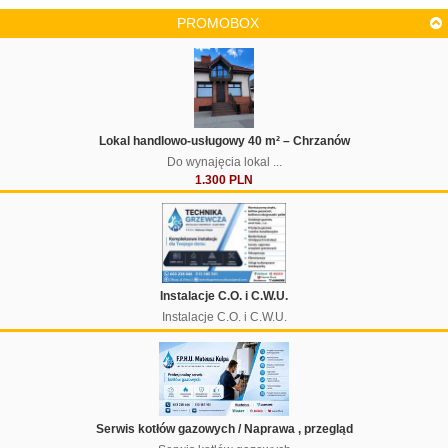
PROMOBOX
Lokal handlowo-usługowy 40 m² – Chrzanów
Do wynajęcia lokal ...
1.300 PLN
Instalacje C.O. i C.W.U.
Instalacje C.O. i C.W.U.
Serwis kotłów gazowych / Naprawa , przegląd