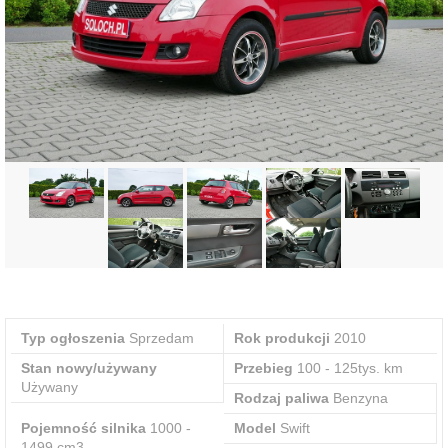
Typ ogłoszenia
Sprzedam
Rok produkcji
2010
Stan nowy/używany
Przebieg
100 - 125tys. km
Używany
Rodzaj paliwa
Benzyna
Pojemność silnika
1000 -
Model
Swift
1499 cm3