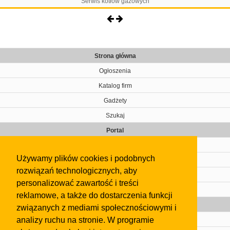
Serwis kotłów gazowych
Strona główna
Ogłoszenia
Katalog firm
Gadżety
Szukaj
Portal
Cennik
Używamy plików cookies i podobnych
Kontakt
rozwiązań technologicznych, aby
Regulamin
personalizować zawartość i treści
Pomoc
reklamowe, a także do dostarczenia funkcji
Gazeta
związanych z mediami społecznościowymi i
analizy ruchu na stronie. W programie
Olkusz