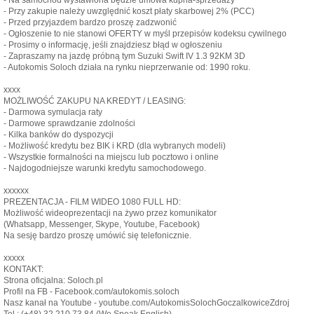
- Przy zakupie należy uwzględnić koszt płaty skarbowej 2% (PCC)
- Przed przyjazdem bardzo proszę zadzwonić
- Ogłoszenie to nie stanowi OFERTY w myśl przepisów kodeksu cywilnego
- Prosimy o informację, jeśli znajdziesz błąd w ogłoszeniu
- Zapraszamy na jazdę próbną tym Suzuki Swift IV 1.3 92KM 3D
- Autokomis Soloch działa na rynku nieprzerwanie od: 1990 roku.
xxxx
MOŻLIWOŚĆ ZAKUPU NA KREDYT / LEASING:
- Darmowa symulacja raty
- Darmowe sprawdzanie zdolności
- Kilka banków do dyspozycji
- Możliwość kredytu bez BIK i KRD (dla wybranych modeli)
- Wszystkie formalności na miejscu lub pocztowo i online
- Najdogodniejsze warunki kredytu samochodowego.
xxxxxx
PREZENTACJA - FILM WIDEO 1080 FULL HD:
Możliwość wideoprezentacji na żywo przez komunikator
(Whatsapp, Messenger, Skype, Youtube, Facebook)
Na sesję bardzo proszę umówić się telefonicznie.
xxxxx
KONTAKT:
Strona oficjalna: Soloch.pl
Profil na FB - Facebook.com/autokomis.soloch
Nasz kanał na Youtube - youtube.com/AutokomisSolochGoczalkowiceZdroj
Tel.: (+48) 32 210 73 84 (We Speak English)