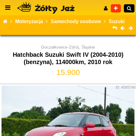
Motoryzacja
Samochody osobowe
Suzuki
Goczałkowice-Zdrój, Śląskie
Wyszukiwanie zaawansowane
Hatchback Suzuki Swift IV (2004-2010)
(benzyna), 114000km, 2010 rok
15.900
ID: 4585740