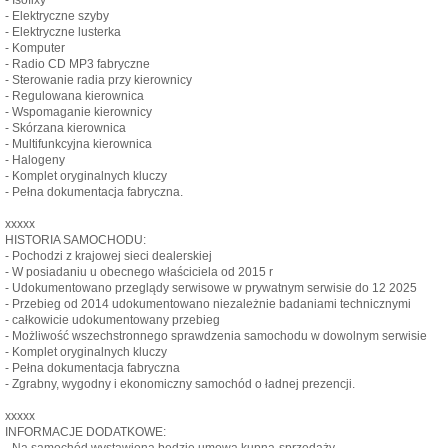
- Elektryczne szyby
- Elektryczne lusterka
- Komputer
- Radio CD MP3 fabryczne
- Sterowanie radia przy kierownicy
- Regulowana kierownica
- Wspomaganie kierownicy
- Skórzana kierownica
- Multifunkcyjna kierownica
- Halogeny
- Komplet oryginalnych kluczy
- Pełna dokumentacja fabryczna.
xxxxx
HISTORIA SAMOCHODU:
- Pochodzi z krajowej sieci dealerskiej
- W posiadaniu u obecnego właściciela od 2015 r
- Udokumentowano przeglądy serwisowe w prywatnym serwisie do 12 2025
- Przebieg od 2014 udokumentowano niezależnie badaniami technicznymi
- całkowicie udokumentowany przebieg
- Możliwość wszechstronnego sprawdzenia samochodu w dowolnym serwisie
- Komplet oryginalnych kluczy
- Pełna dokumentacja fabryczna
- Zgrabny, wygodny i ekonomiczny samochód o ładnej prezencji.
xxxxx
INFORMACJE DODATKOWE:
- Na samochód wystawiona będzie umowa kupna-sprzedaży