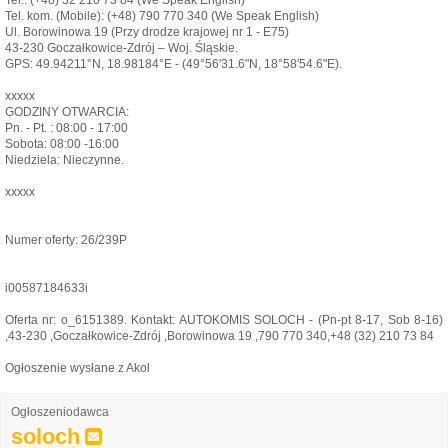
Tel. kom. (Mobile): (+48) 790 770 340 (We Speak English)
Ul. Borowinowa 19 (Przy drodze krajowej nr 1 - E75)
43-230 Goczałkowice-Zdrój – Woj. Śląskie.
GPS: 49.94211°N, 18.98184°E - (49°56'31.6"N, 18°58'54.6"E).
xxxxx
GODZINY OTWARCIA:
Pn. - Pt. : 08:00 - 17:00
Sobota: 08:00 -16:00
Niedziela: Nieczynne.
xxxxx
Numer oferty: 26/239P
i00587184633i
Oferta nr: o_6151389. Kontakt: AUTOKOMIS SOLOCH - (Pn-pt 8-17, Sob 8-16)
,43-230 ,Goczałkowice-Zdrój ,Borowinowa 19 ,790 770 340,+48 (32) 210 73 84
Ogłoszenie wysłane z Akol
Ogłoszeniodawca
soloch