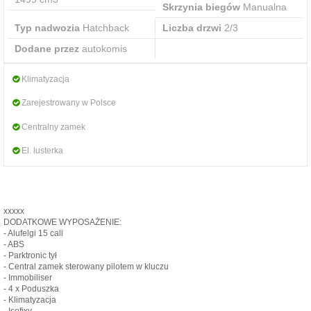
Skrzynia biegów
Manualna
Typ nadwozia
Hatchback
Liczba drzwi
2/3
Dodane przez
autokomis
Klimatyzacja
Zarejestrowany w Polsce
Centralny zamek
El. lusterka
xxxxx
DODATKOWE WYPOSAŻENIE:
- Alufelgi 15 cali
- ABS
- Parktronic tył
- Central zamek sterowany pilotem w kluczu
- Immobiliser
- 4 x Poduszka
- Klimatyzacja
- Isofixy