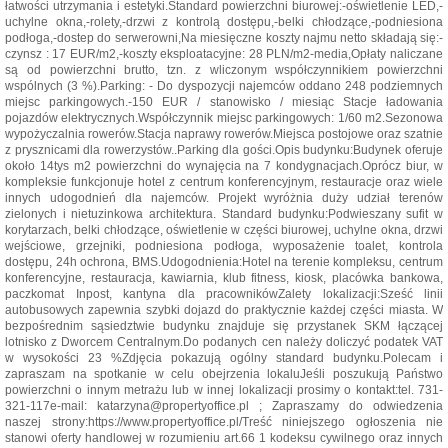
łatwości utrzymania i estetyki.Standard powierzchni biurowej:-oświetlenie LED,-
uchylne okna,-rolety,-drzwi z kontrolą dostępu,-belki chłodzące,-podniesiona
podłoga,-dostep do serwerowni,Na miesięczne koszty najmu netto składają się:-
czynsz : 17 EUR/m2,-koszty eksploatacyjne: 28 PLN/m2-media,Opłaty naliczane
są od powierzchni brutto, tzn. z wliczonym współczynnikiem powierzchni
wspólnych (3 %).Parking: - Do dyspozycji najemców oddano 248 podziemnych
miejsc parkingowych.-150 EUR / stanowisko / miesiąc Stacje ładowania
pojazdów elektrycznych.Współczynnik miejsc parkingowych: 1/60 m2.Sezonowa
wypożyczalnia rowerów.Stacja naprawy rowerów.Miejsca postojowe oraz szatnie
z prysznicami dla rowerzystów..Parking dla gości.Opis budynku:Budynek oferuje
około 14tys m2 powierzchni do wynajęcia na 7 kondygnacjach.Oprócz biur, w
kompleksie funkcjonuje hotel z centrum konferencyjnym, restauracje oraz wiele
innych udogodnień dla najemców. Projekt wyróżnia duży udział terenów
zielonych i nietuzinkowa architektura. Standard budynku:Podwieszany sufit w
korytarzach, belki chłodzące, oświetlenie w części biurowej, uchylne okna, drzwi
wejściowe, grzejniki, podniesiona podłoga, wyposażenie toalet, kontrola
dostępu, 24h ochrona, BMS.Udogodnienia:Hotel na terenie kompleksu, centrum
konferencyjne, restauracja, kawiarnia, klub fitness, kiosk, placówka bankowa,
paczkomat Inpost, kantyna dla pracownikówZalety lokalizacji:Sześć linii
autobusowych zapewnia szybki dojazd do praktycznie każdej części miasta. W
bezpośrednim sąsiedztwie budynku znajduje się przystanek SKM łączącej
lotnisko z Dworcem Centralnym.Do podanych cen należy doliczyć podatek VAT
w wysokości 23 %Zdjęcia pokazują ogólny standard budynku.Polecam i
zapraszam na spotkanie w celu obejrzenia lokaluJeśli poszukują Państwo
powierzchni o innym metrażu lub w innej lokalizacji prosimy o kontakt:tel. 731-
321-117e-mail: katarzyna@propertyoffice.pl ; Zapraszamy do odwiedzenia
naszej strony:https://www.propertyoffice.pl/Treść niniejszego ogłoszenia nie
stanowi oferty handlowej w rozumieniu art.66 1 kodeksu cywilnego oraz innych