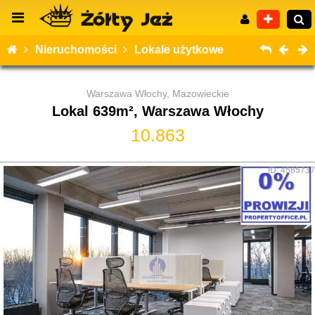
Nieruchomości
Lokale użytkowe
Warszawa Włochy, Mazowieckie
Lokal 639m², Warszawa Włochy
Wyszukiwanie zaawansowane
10.863
ID: 4585737