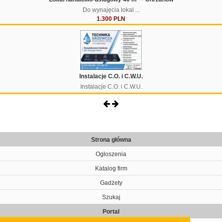
Do wynajęcia lokal ...
1.300 PLN
Instalacje C.O. i C.W.U.
Instalacje C.O. i C.W.U.
Strona główna
Ogłoszenia
Katalog firm
Gadżety
Szukaj
Portal