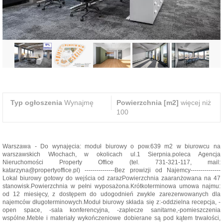
Typ ogłoszenia
Wynajmę
Powierzchnia [m2]
więcej niż
100
Warszawa - Do wynajęcia: moduł biurowy o pow.639 m2 w biurowcu na
warszawskich Włochach, w okolicach ul.1 Sierpnia.poleca Agencja
Nieruchomości Property Office (tel. 731-321-117, mail:
katarzyna@propertyoffice.pl) ---------------Bez prowizji od Najemcy---------------
Lokal biurowy gotowy do wejścia od zarazPowierzchnia zaaranżowana na 47
stanowisk.Powierzchnia w pełni wyposażona.Krótkoterminowa umowa najmu:
od 12 miesięcy, z dostępem do udogodnień zwykle zarezerwowanych dla
najemców długoterminowych.Moduł biurowy składa się z:-oddzielna recepcja, -
open space, -sala konferencyjna, -zaplecze sanitarne,-pomieszczenia
wspólne.Meble i materiały wykończeniowe dobierane są pod kątem trwałości,