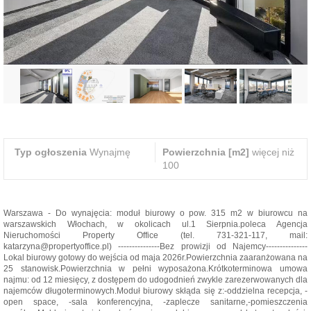
Typ ogłoszenia
Wynajmę
Powierzchnia [m2]
więcej niż
100
Warszawa - Do wynajęcia: moduł biurowy o pow. 315 m2 w biurowcu na
warszawskich Włochach, w okolicach ul.1 Sierpnia.poleca Agencja
Nieruchomości Property Office (tel. 731-321-117, mail:
katarzyna@propertyoffice.pl) ---------------Bez prowizji od Najemcy---------------
Lokal biurowy gotowy do wejścia od maja 2026r.Powierzchnia zaaranżowana na
25 stanowisk.Powierzchnia w pełni wyposażona.Krótkoterminowa umowa
najmu: od 12 miesięcy, z dostępem do udogodnień zwykle zarezerwowanych dla
najemców długoterminowych.Moduł biurowy skłąda się z:-oddzielna recepcja, -
open space, -sala konferencyjna, -zaplecze sanitarne,-pomieszczenia