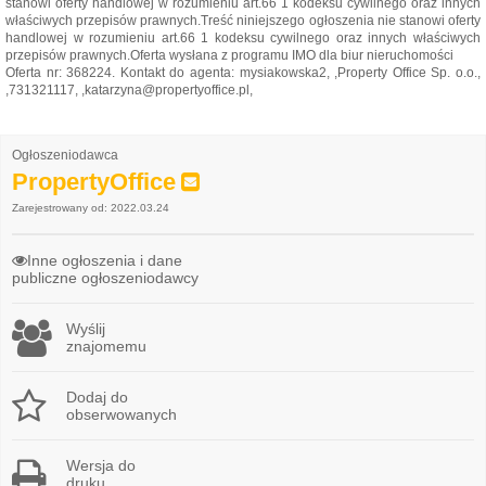
stanowi oferty handlowej w rozumieniu art.66 1 kodeksu cywilnego oraz innych
właściwych przepisów prawnych.Treść niniejszego ogłoszenia nie stanowi oferty
handlowej w rozumieniu art.66 1 kodeksu cywilnego oraz innych właściwych
przepisów prawnych.Oferta wysłana z programu IMO dla biur nieruchomości
Oferta nr: 368224. Kontakt do agenta: mysiakowska2, ,Property Office Sp. o.o.,
,731321117, ,katarzyna@propertyoffice.pl,
Ogłoszeniodawca
PropertyOffice
Zarejestrowany od: 2022.03.24
Inne ogłoszenia i dane
publiczne ogłoszeniodawcy
Wyślij
znajomemu
Dodaj do
obserwowanych
Wersja do
druku