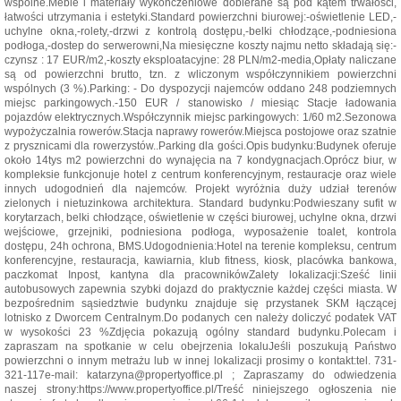
wspólne.Meble i materiały wykończeniowe dobierane są pod kątem trwałości,
łatwości utrzymania i estetyki.Standard powierzchni biurowej:-oświetlenie LED,-
uchylne okna,-rolety,-drzwi z kontrolą dostępu,-belki chłodzące,-podniesiona
podłoga,-dostep do serwerowni,Na miesięczne koszty najmu netto składają się:-
czynsz : 17 EUR/m2,-koszty eksploatacyjne: 28 PLN/m2-media,Opłaty naliczane
są od powierzchni brutto, tzn. z wliczonym współczynnikiem powierzchni
wspólnych (3 %).Parking: - Do dyspozycji najemców oddano 248 podziemnych
miejsc parkingowych.-150 EUR / stanowisko / miesiąc Stacje ładowania
pojazdów elektrycznych.Współczynnik miejsc parkingowych: 1/60 m2.Sezonowa
wypożyczalnia rowerów.Stacja naprawy rowerów.Miejsca postojowe oraz szatnie
z prysznicami dla rowerzystów..Parking dla gości.Opis budynku:Budynek oferuje
około 14tys m2 powierzchni do wynajęcia na 7 kondygnacjach.Oprócz biur, w
kompleksie funkcjonuje hotel z centrum konferencyjnym, restauracje oraz wiele
innych udogodnień dla najemców. Projekt wyróżnia duży udział terenów
zielonych i nietuzinkowa architektura. Standard budynku:Podwieszany sufit w
korytarzach, belki chłodzące, oświetlenie w części biurowej, uchylne okna, drzwi
wejściowe, grzejniki, podniesiona podłoga, wyposażenie toalet, kontrola
dostępu, 24h ochrona, BMS.Udogodnienia:Hotel na terenie kompleksu, centrum
konferencyjne, restauracja, kawiarnia, klub fitness, kiosk, placówka bankowa,
paczkomat Inpost, kantyna dla pracownikówZalety lokalizacji:Sześć linii
autobusowych zapewnia szybki dojazd do praktycznie każdej części miasta. W
bezpośrednim sąsiedztwie budynku znajduje się przystanek SKM łączącej
lotnisko z Dworcem Centralnym.Do podanych cen należy doliczyć podatek VAT
w wysokości 23 %Zdjęcia pokazują ogólny standard budynku.Polecam i
zapraszam na spotkanie w celu obejrzenia lokaluJeśli poszukują Państwo
powierzchni o innym metrażu lub w innej lokalizacji prosimy o kontakt:tel. 731-
321-117e-mail: katarzyna@propertyoffice.pl ; Zapraszamy do odwiedzenia
naszej strony:https://www.propertyoffice.pl/Treść niniejszego ogłoszenia nie