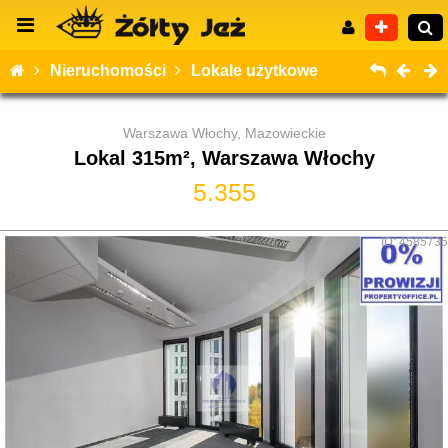
Nieruchomości
Lokale użytkowe
Warszawa Włochy, Mazowieckie
Lokal 315m², Warszawa Włochy
Wyszukiwanie zaawansowane
5.355
ID: 4585735