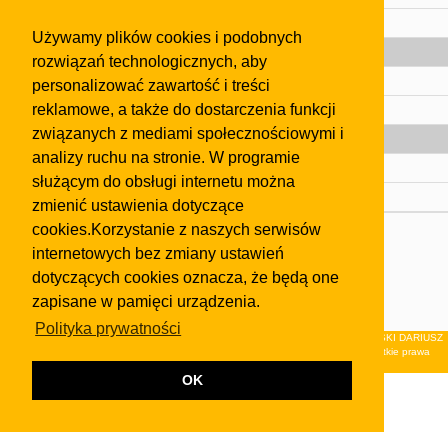
Pomoc
Używamy plików cookies i podobnych
Gazeta
rozwiązań technologicznych, aby
Olkusz
personalizować zawartość i treści
reklamowe, a także do dostarczenia funkcji
Kontakt
związanych z mediami społecznościowymi i
Strefa dla biznesu
analizy ruchu na stronie. W programie
Biura nieruchomości
służącym do obsługi internetu można
Dealerzy i autokomisy
zmienić ustawienia dotyczące
cookies.Korzystanie z naszych serwisów
Skontaktuj się z nami
internetowych bez zmiany ustawień
Korzystanie z tej strony oznacza akceptację postanowień
dotyczących cookies oznacza, że będą one
regulaminu
i
Polityki Prywatności
.
zapisane w pamięci urządzenia.
Klauzula FB
Polityka prywatności
© 2026Wydawnictwo NEON sp. z o.o. (dawniej: FIRMA NEON MAREK KLUCZEWSKI DARIUSZ
KRAWCZYK s.c.) z siedzibą w Olkuszu, ul.Żuradzka 15, 32-300 Olkusz . Wszystkie prawa
zastrzeżone.
OK