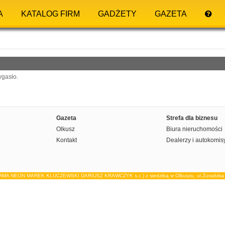
A
KATALOG FIRM
GADŻETY
GAZETA
ygasło.
Gazeta
Strefa dla biznesu
Olkusz
Biura nieruchomości
Kontakt
Dealerzy i autokomis
IRMA NEON MAREK KLUCZEWSKI DARIUSZ KRAWCZYK s.c.) z siedzibą w Olkuszu, ul.Żuradzka 15