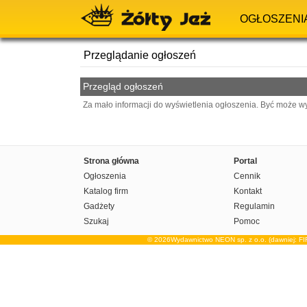
OGŁOSZENI
Przeglądanie ogłoszeń
Przegląd ogłoszeń
Za mało informacji do wyświetlenia ogłoszenia. Być może w
Strona główna
Portal
Ogłoszenia
Cennik
Katalog firm
Kontakt
Gadżety
Regulamin
Szukaj
Pomoc
© 2026Wydawnictwo NEON sp. z o.o. (dawniej: F