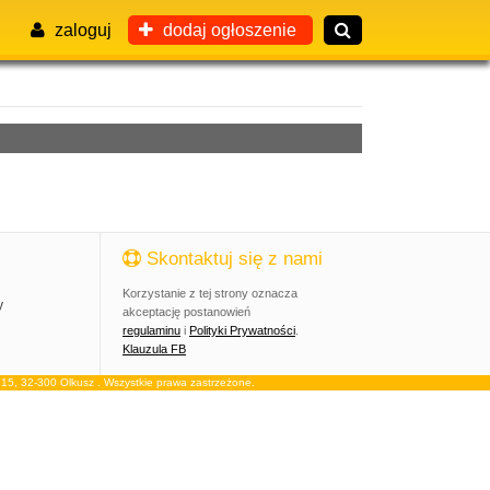
zaloguj
dodaj ogłoszenie
Skontaktuj się z nami
Korzystanie z tej strony oznacza
y
akceptację postanowień
regulaminu
i
Polityki Prywatności
.
Klauzula FB
, 32-300 Olkusz . Wszystkie prawa zastrzeżone.