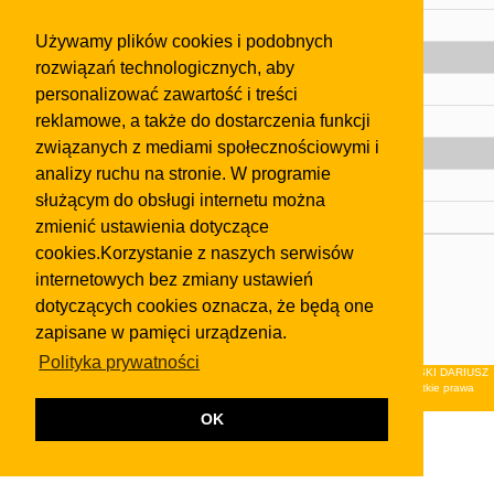
Pomoc
Używamy plików cookies i podobnych
Gazeta
rozwiązań technologicznych, aby
Olkusz
personalizować zawartość i treści
reklamowe, a także do dostarczenia funkcji
Kontakt
związanych z mediami społecznościowymi i
Strefa dla biznesu
analizy ruchu na stronie. W programie
Biura nieruchomości
służącym do obsługi internetu można
Dealerzy i autokomisy
zmienić ustawienia dotyczące
cookies.Korzystanie z naszych serwisów
Skontaktuj się z nami
internetowych bez zmiany ustawień
Korzystanie z tej strony oznacza akceptację postanowień
dotyczących cookies oznacza, że będą one
regulaminu
i
Polityki Prywatności
.
zapisane w pamięci urządzenia.
Klauzula FB
Polityka prywatności
© 2026Wydawnictwo NEON sp. z o.o. (dawniej: FIRMA NEON MAREK KLUCZEWSKI DARIUSZ
KRAWCZYK s.c.) z siedzibą w Olkuszu, ul.Żuradzka 15, 32-300 Olkusz . Wszystkie prawa
zastrzeżone.
OK