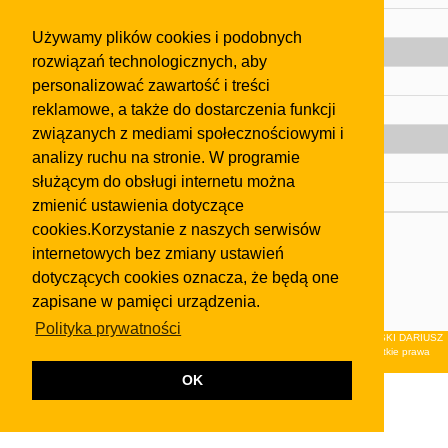
Pomoc
Używamy plików cookies i podobnych
Gazeta
rozwiązań technologicznych, aby
Olkusz
personalizować zawartość i treści
reklamowe, a także do dostarczenia funkcji
Kontakt
związanych z mediami społecznościowymi i
Strefa dla biznesu
analizy ruchu na stronie. W programie
Biura nieruchomości
służącym do obsługi internetu można
Dealerzy i autokomisy
zmienić ustawienia dotyczące
cookies.Korzystanie z naszych serwisów
Skontaktuj się z nami
internetowych bez zmiany ustawień
Korzystanie z tej strony oznacza akceptację postanowień
dotyczących cookies oznacza, że będą one
regulaminu
i
Polityki Prywatności
.
zapisane w pamięci urządzenia.
Klauzula FB
Polityka prywatności
© 2026Wydawnictwo NEON sp. z o.o. (dawniej: FIRMA NEON MAREK KLUCZEWSKI DARIUSZ
KRAWCZYK s.c.) z siedzibą w Olkuszu, ul.Żuradzka 15, 32-300 Olkusz . Wszystkie prawa
zastrzeżone.
OK