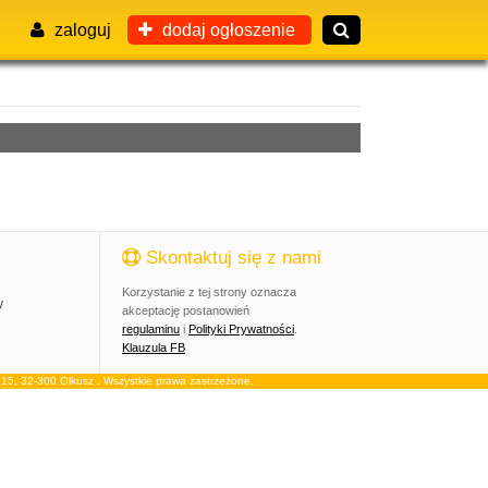
zaloguj
dodaj ogłoszenie
Skontaktuj się z nami
Korzystanie z tej strony oznacza
y
akceptację postanowień
regulaminu
i
Polityki Prywatności
.
Klauzula FB
, 32-300 Olkusz . Wszystkie prawa zastrzeżone.