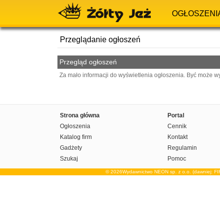
OGŁOSZENI
Przeglądanie ogłoszeń
Przegląd ogłoszeń
Za mało informacji do wyświetlenia ogłoszenia. Być może w
Strona główna
Portal
Ogłoszenia
Cennik
Katalog firm
Kontakt
Gadżety
Regulamin
Szukaj
Pomoc
© 2026Wydawnictwo NEON sp. z o.o. (dawniej: F