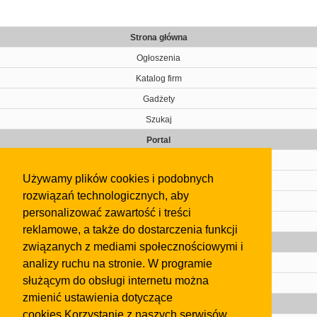
Strona główna
Ogłoszenia
Katalog firm
Gadżety
Szukaj
Portal
Cennik
Używamy plików cookies i podobnych
Kontakt
rozwiązań technologicznych, aby
Regulamin
personalizować zawartość i treści
Pomoc
reklamowe, a także do dostarczenia funkcji
Gazeta
związanych z mediami społecznościowymi i
analizy ruchu na stronie. W programie
Olkusz
służącym do obsługi internetu można
Kontakt
zmienić ustawienia dotyczące
Strefa dla biznesu
cookies.Korzystanie z naszych serwisów