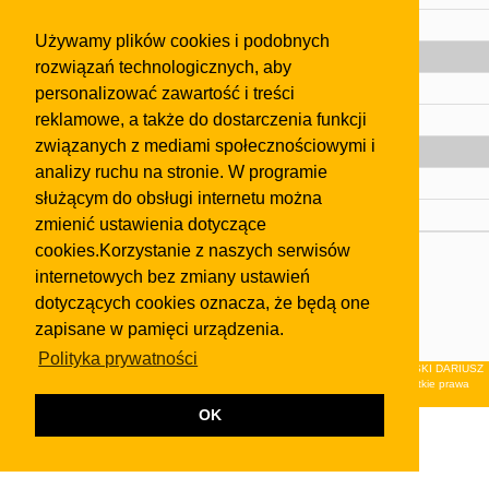
Pomoc
Używamy plików cookies i podobnych
Gazeta
rozwiązań technologicznych, aby
Olkusz
personalizować zawartość i treści
reklamowe, a także do dostarczenia funkcji
Kontakt
związanych z mediami społecznościowymi i
Strefa dla biznesu
analizy ruchu na stronie. W programie
Biura nieruchomości
służącym do obsługi internetu można
Dealerzy i autokomisy
zmienić ustawienia dotyczące
cookies.Korzystanie z naszych serwisów
Skontaktuj się z nami
internetowych bez zmiany ustawień
Korzystanie z tej strony oznacza akceptację postanowień
dotyczących cookies oznacza, że będą one
regulaminu
i
Polityki Prywatności
.
zapisane w pamięci urządzenia.
Klauzula FB
Polityka prywatności
© 2026Wydawnictwo NEON sp. z o.o. (dawniej: FIRMA NEON MAREK KLUCZEWSKI DARIUSZ
KRAWCZYK s.c.) z siedzibą w Olkuszu, ul.Żuradzka 15, 32-300 Olkusz . Wszystkie prawa
zastrzeżone.
OK