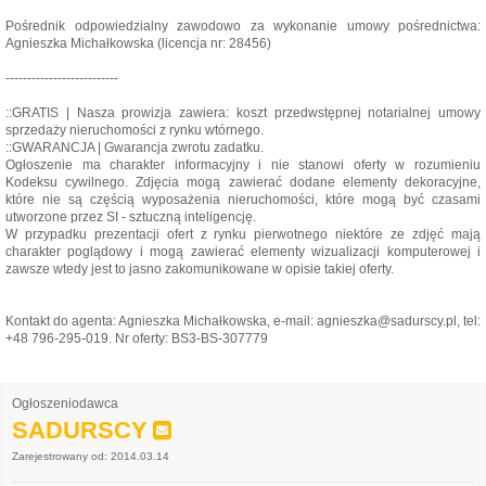
Pośrednik odpowiedzialny zawodowo za wykonanie umowy pośrednictwa:
Agnieszka Michałkowska (licencja nr: 28456)
--------------------------
::GRATIS | Nasza prowizja zawiera: koszt przedwstępnej notarialnej umowy
sprzedaży nieruchomości z rynku wtórnego.
::GWARANCJA | Gwarancja zwrotu zadatku.
Ogłoszenie ma charakter informacyjny i nie stanowi oferty w rozumieniu
Kodeksu cywilnego. Zdjęcia mogą zawierać dodane elementy dekoracyjne,
które nie są częścią wyposażenia nieruchomości, które mogą być czasami
utworzone przez SI - sztuczną inteligencję.
W przypadku prezentacji ofert z rynku pierwotnego niektóre ze zdjęć mają
charakter poglądowy i mogą zawierać elementy wizualizacji komputerowej i
zawsze wtedy jest to jasno zakomunikowane w opisie takiej oferty.
Kontakt do agenta: Agnieszka Michałkowska, e-mail: agnieszka@sadurscy.pl, tel:
+48 796-295-019. Nr oferty: BS3-BS-307779
Ogłoszeniodawca
SADURSCY
Zarejestrowany od: 2014.03.14