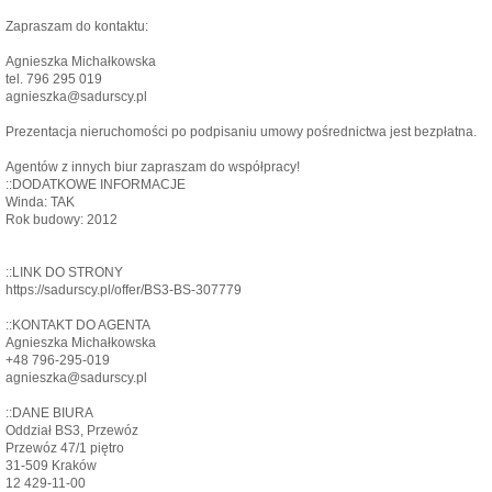
Zapraszam do kontaktu:
Agnieszka Michałkowska
tel. 796 295 019
agnieszka@sadurscy.pl
Prezentacja nieruchomości po podpisaniu umowy pośrednictwa jest bezpłatna.
Agentów z innych biur zapraszam do współpracy!
::DODATKOWE INFORMACJE
Winda: TAK
Rok budowy: 2012
::LINK DO STRONY
https://sadurscy.pl/offer/BS3-BS-307779
::KONTAKT DO AGENTA
Agnieszka Michałkowska
+48 796-295-019
agnieszka@sadurscy.pl
::DANE BIURA
Oddział BS3, Przewóz
Przewóz 47/1 piętro
31-509 Kraków
12 429-11-00