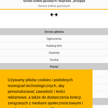
Serwis kotłów gazowych / Naprawa , przegląd
Serwis kotłów gazowych
Strona główna
Ogłoszenia
Katalog firm
Gadżety
Szukaj
Portal
Cennik
Używamy plików cookies i podobnych
Kontakt
rozwiązań technologicznych, aby
Regulamin
personalizować zawartość i treści
Pomoc
reklamowe, a także do dostarczenia funkcji
Gazeta
związanych z mediami społecznościowymi i