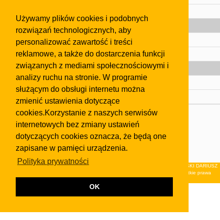
Pomoc
Używamy plików cookies i podobnych
Gazeta
rozwiązań technologicznych, aby
Olkusz
personalizować zawartość i treści
reklamowe, a także do dostarczenia funkcji
Kontakt
związanych z mediami społecznościowymi i
Strefa dla biznesu
analizy ruchu na stronie. W programie
Biura nieruchomości
służącym do obsługi internetu można
Dealerzy i autokomisy
zmienić ustawienia dotyczące
cookies.Korzystanie z naszych serwisów
Skontaktuj się z nami
internetowych bez zmiany ustawień
Korzystanie z tej strony oznacza akceptację postanowień
dotyczących cookies oznacza, że będą one
regulaminu
i
Polityki Prywatności
.
zapisane w pamięci urządzenia.
Klauzula FB
Polityka prywatności
© 2026Wydawnictwo NEON sp. z o.o. (dawniej: FIRMA NEON MAREK KLUCZEWSKI DARIUSZ
KRAWCZYK s.c.) z siedzibą w Olkuszu, ul.Żuradzka 15, 32-300 Olkusz . Wszystkie prawa
zastrzeżone.
OK