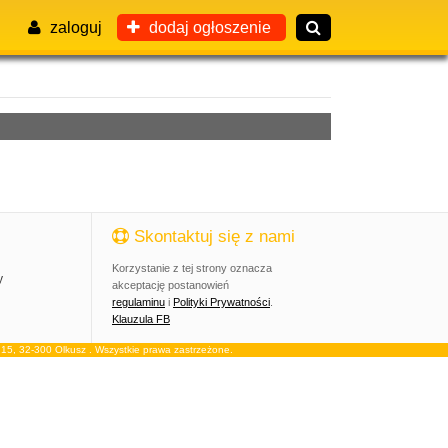
zaloguj
dodaj ogłoszenie
Skontaktuj się z nami
Korzystanie z tej strony oznacza
y
akceptację postanowień
regulaminu
i
Polityki Prywatności
.
Klauzula FB
, 32-300 Olkusz . Wszystkie prawa zastrzeżone.