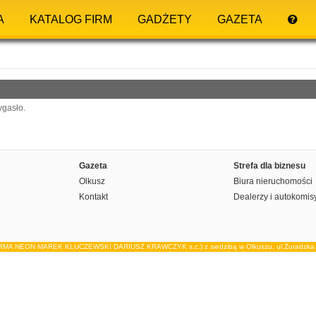
A
KATALOG FIRM
GADŻETY
GAZETA
ygasło.
Gazeta
Strefa dla biznesu
Olkusz
Biura nieruchomości
Kontakt
Dealerzy i autokomis
IRMA NEON MAREK KLUCZEWSKI DARIUSZ KRAWCZYK s.c.) z siedzibą w Olkuszu, ul.Żuradzka 15