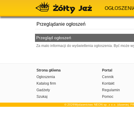
OGŁOSZENI
Przeglądanie ogłoszeń
Przegląd ogłoszeń
Za mało informacji do wyświetlenia ogłoszenia. Być może w
Strona główna
Portal
Ogłoszenia
Cennik
Katalog firm
Kontakt
Gadżety
Regulamin
Szukaj
Pomoc
© 2026Wydawnictwo NEON sp. z o.o. (dawniej: F