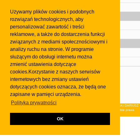
Pomoc
Używamy plików cookies i podobnych
Gazeta
rozwiązań technologicznych, aby
Olkusz
personalizować zawartość i treści
reklamowe, a także do dostarczenia funkcji
Kontakt
związanych z mediami społecznościowymi i
Strefa dla biznesu
analizy ruchu na stronie. W programie
Biura nieruchomości
służącym do obsługi internetu można
Dealerzy i autokomisy
zmienić ustawienia dotyczące
cookies.Korzystanie z naszych serwisów
Skontaktuj się z nami
internetowych bez zmiany ustawień
Korzystanie z tej strony oznacza akceptację postanowień
dotyczących cookies oznacza, że będą one
regulaminu
i
Polityki Prywatności
.
zapisane w pamięci urządzenia.
Klauzula FB
Polityka prywatności
© 2026Wydawnictwo NEON sp. z o.o. (dawniej: FIRMA NEON MAREK KLUCZEWSKI DARIUSZ
KRAWCZYK s.c.) z siedzibą w Olkuszu, ul.Żuradzka 15, 32-300 Olkusz . Wszystkie prawa
zastrzeżone.
OK