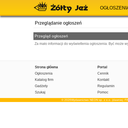
OGŁOSZENI
Przeglądanie ogłoszeń
Przegląd ogłoszeń
Za mało informacji do wyświetlenia ogłoszenia. Być może w
Strona główna
Portal
Ogłoszenia
Cennik
Katalog firm
Kontakt
Gadżety
Regulamin
Szukaj
Pomoc
© 2026Wydawnictwo NEON sp. z o.o. (dawniej: F