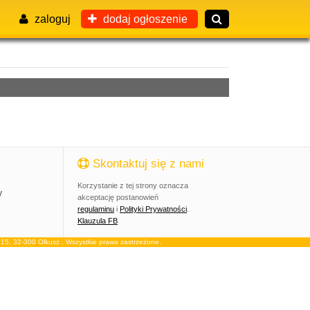
zaloguj
dodaj ogłoszenie
Skontaktuj się z nami
Korzystanie z tej strony oznacza
y
akceptację postanowień
regulaminu
i
Polityki Prywatności
.
Klauzula FB
, 32-300 Olkusz . Wszystkie prawa zastrzeżone.