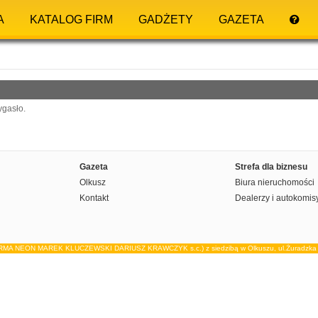
A
KATALOG FIRM
GADŻETY
GAZETA
ygasło.
Gazeta
Strefa dla biznesu
Olkusz
Biura nieruchomości
Kontakt
Dealerzy i autokomis
IRMA NEON MAREK KLUCZEWSKI DARIUSZ KRAWCZYK s.c.) z siedzibą w Olkuszu, ul.Żuradzka 15