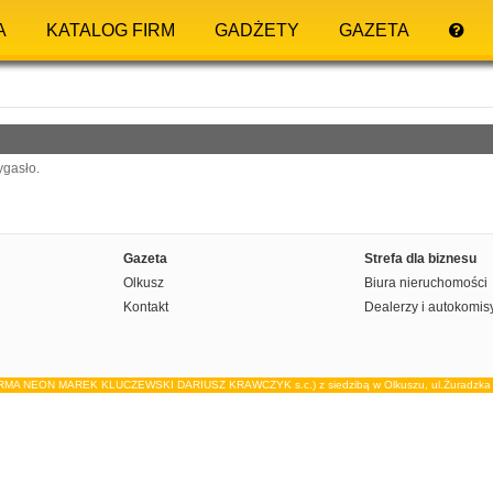
A
KATALOG FIRM
GADŻETY
GAZETA
ygasło.
Gazeta
Strefa dla biznesu
Olkusz
Biura nieruchomości
Kontakt
Dealerzy i autokomis
IRMA NEON MAREK KLUCZEWSKI DARIUSZ KRAWCZYK s.c.) z siedzibą w Olkuszu, ul.Żuradzka 15