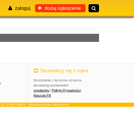
zaloguj
dodaj ogłoszenie
Skontaktuj się z nami
Korzystanie z tej strony oznacza
y
akceptację postanowień
regulaminu
i
Polityki Prywatności
.
Klauzula FB
, 32-300 Olkusz . Wszystkie prawa zastrzeżone.