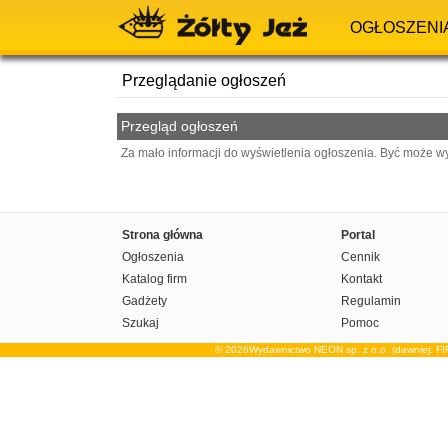
OGŁOSZENI
Przeglądanie ogłoszeń
Przegląd ogłoszeń
Za mało informacji do wyświetlenia ogłoszenia. Być może w
Strona główna
Portal
Ogłoszenia
Cennik
Katalog firm
Kontakt
Gadżety
Regulamin
Szukaj
Pomoc
© 2026Wydawnictwo NEON sp. z o.o. (dawniej: F