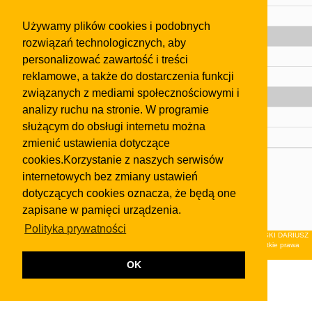
Pomoc
Używamy plików cookies i podobnych
Gazeta
rozwiązań technologicznych, aby
Olkusz
personalizować zawartość i treści
reklamowe, a także do dostarczenia funkcji
Kontakt
związanych z mediami społecznościowymi i
Strefa dla biznesu
analizy ruchu na stronie. W programie
Biura nieruchomości
służącym do obsługi internetu można
Dealerzy i autokomisy
zmienić ustawienia dotyczące
cookies.Korzystanie z naszych serwisów
Skontaktuj się z nami
internetowych bez zmiany ustawień
Korzystanie z tej strony oznacza akceptację postanowień
dotyczących cookies oznacza, że będą one
regulaminu
i
Polityki Prywatności
.
zapisane w pamięci urządzenia.
Klauzula FB
Polityka prywatności
© 2026Wydawnictwo NEON sp. z o.o. (dawniej: FIRMA NEON MAREK KLUCZEWSKI DARIUSZ
KRAWCZYK s.c.) z siedzibą w Olkuszu, ul.Żuradzka 15, 32-300 Olkusz . Wszystkie prawa
zastrzeżone.
OK