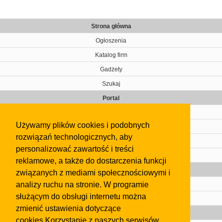
Strona główna
Ogłoszenia
Katalog firm
Gadżety
Szukaj
Portal
Cennik
Używamy plików cookies i podobnych
Kontakt
rozwiązań technologicznych, aby
Regulamin
personalizować zawartość i treści
Pomoc
reklamowe, a także do dostarczenia funkcji
Gazeta
związanych z mediami społecznościowymi i
analizy ruchu na stronie. W programie
Olkusz
służącym do obsługi internetu można
Kontakt
zmienić ustawienia dotyczące
Strefa dla biznesu
cookies.Korzystanie z naszych serwisów