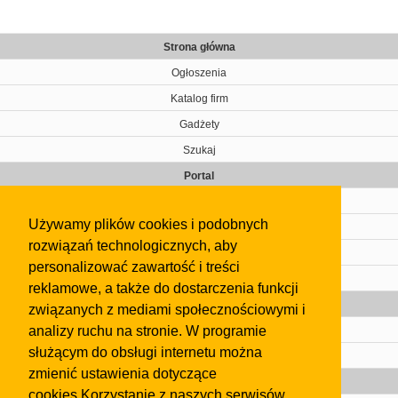
Strona główna
Ogłoszenia
Katalog firm
Gadżety
Szukaj
Portal
Cennik
Używamy plików cookies i podobnych
Kontakt
rozwiązań technologicznych, aby
Regulamin
personalizować zawartość i treści
Pomoc
reklamowe, a także do dostarczenia funkcji
Gazeta
związanych z mediami społecznościowymi i
analizy ruchu na stronie. W programie
Olkusz
służącym do obsługi internetu można
Kontakt
zmienić ustawienia dotyczące
Strefa dla biznesu
cookies.Korzystanie z naszych serwisów