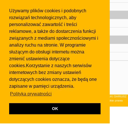
Pomoc
Używamy plików cookies i podobnych
Gazeta
rozwiązań technologicznych, aby
Olkusz
personalizować zawartość i treści
reklamowe, a także do dostarczenia funkcji
Kontakt
związanych z mediami społecznościowymi i
Strefa dla biznesu
analizy ruchu na stronie. W programie
Biura nieruchomości
służącym do obsługi internetu można
Dealerzy i autokomisy
zmienić ustawienia dotyczące
cookies.Korzystanie z naszych serwisów
Skontaktuj się z nami
internetowych bez zmiany ustawień
Korzystanie z tej strony oznacza akceptację postanowień
dotyczących cookies oznacza, że będą one
regulaminu
i
Polityki Prywatności
.
zapisane w pamięci urządzenia.
Klauzula FB
Polityka prywatności
© 2026Wydawnictwo NEON sp. z o.o. (dawniej: FIRMA NEON MAREK KLUCZEWSKI DARIUSZ
KRAWCZYK s.c.) z siedzibą w Olkuszu, ul.Żuradzka 15, 32-300 Olkusz . Wszystkie prawa
zastrzeżone.
OK