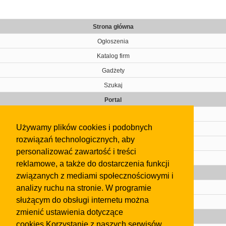
Strona główna
Ogłoszenia
Katalog firm
Gadżety
Szukaj
Portal
Cennik
Używamy plików cookies i podobnych
Kontakt
rozwiązań technologicznych, aby
Regulamin
personalizować zawartość i treści
Pomoc
reklamowe, a także do dostarczenia funkcji
Gazeta
związanych z mediami społecznościowymi i
analizy ruchu na stronie. W programie
Olkusz
służącym do obsługi internetu można
Kontakt
zmienić ustawienia dotyczące
Strefa dla biznesu
cookies.Korzystanie z naszych serwisów