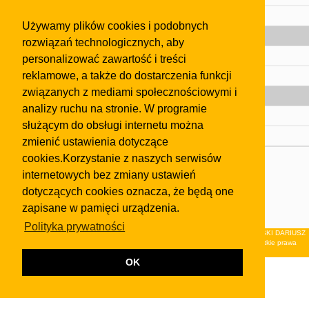
Pomoc
Używamy plików cookies i podobnych
Gazeta
rozwiązań technologicznych, aby
Olkusz
personalizować zawartość i treści
reklamowe, a także do dostarczenia funkcji
Kontakt
związanych z mediami społecznościowymi i
Strefa dla biznesu
analizy ruchu na stronie. W programie
Biura nieruchomości
służącym do obsługi internetu można
Dealerzy i autokomisy
zmienić ustawienia dotyczące
cookies.Korzystanie z naszych serwisów
Skontaktuj się z nami
internetowych bez zmiany ustawień
Korzystanie z tej strony oznacza akceptację postanowień
dotyczących cookies oznacza, że będą one
regulaminu
i
Polityki Prywatności
.
zapisane w pamięci urządzenia.
Klauzula FB
Polityka prywatności
© 2026Wydawnictwo NEON sp. z o.o. (dawniej: FIRMA NEON MAREK KLUCZEWSKI DARIUSZ
KRAWCZYK s.c.) z siedzibą w Olkuszu, ul.Żuradzka 15, 32-300 Olkusz . Wszystkie prawa
zastrzeżone.
OK