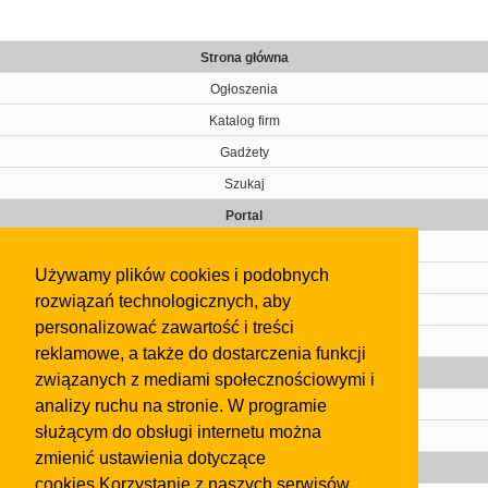
Strona główna
Ogłoszenia
Katalog firm
Gadżety
Szukaj
Portal
Cennik
Używamy plików cookies i podobnych
Kontakt
rozwiązań technologicznych, aby
Regulamin
personalizować zawartość i treści
Pomoc
reklamowe, a także do dostarczenia funkcji
Gazeta
związanych z mediami społecznościowymi i
analizy ruchu na stronie. W programie
Olkusz
służącym do obsługi internetu można
Kontakt
zmienić ustawienia dotyczące
Strefa dla biznesu
cookies.Korzystanie z naszych serwisów