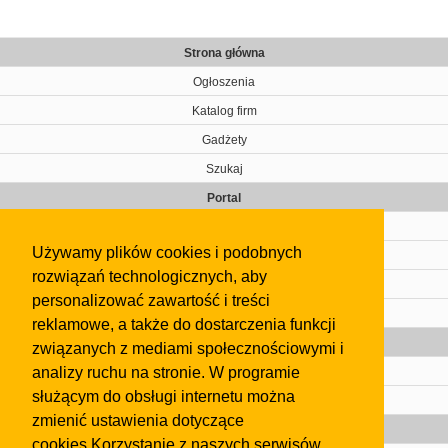
Strona główna
Ogłoszenia
Katalog firm
Gadżety
Szukaj
Portal
Cennik
Używamy plików cookies i podobnych
Kontakt
rozwiązań technologicznych, aby
Regulamin
personalizować zawartość i treści
Pomoc
reklamowe, a także do dostarczenia funkcji
Gazeta
związanych z mediami społecznościowymi i
analizy ruchu na stronie. W programie
Olkusz
służącym do obsługi internetu można
Kontakt
zmienić ustawienia dotyczące
Strefa dla biznesu
cookies.Korzystanie z naszych serwisów