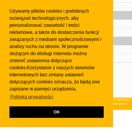
Pomoc
Używamy plików cookies i podobnych
Gazeta
rozwiązań technologicznych, aby
Olkusz
personalizować zawartość i treści
reklamowe, a także do dostarczenia funkcji
Kontakt
związanych z mediami społecznościowymi i
Strefa dla biznesu
analizy ruchu na stronie. W programie
Biura nieruchomości
służącym do obsługi internetu można
Dealerzy i autokomisy
zmienić ustawienia dotyczące
cookies.Korzystanie z naszych serwisów
Skontaktuj się z nami
internetowych bez zmiany ustawień
Korzystanie z tej strony oznacza akceptację postanowień
dotyczących cookies oznacza, że będą one
regulaminu
i
Polityki Prywatności
.
zapisane w pamięci urządzenia.
Klauzula FB
Polityka prywatności
© 2026Wydawnictwo NEON sp. z o.o. (dawniej: FIRMA NEON MAREK KLUCZEWSKI DARIUSZ
KRAWCZYK s.c.) z siedzibą w Olkuszu, ul.Żuradzka 15, 32-300 Olkusz . Wszystkie prawa
zastrzeżone.
OK