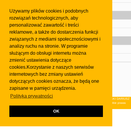
Pomoc
Używamy plików cookies i podobnych
Gazeta
rozwiązań technologicznych, aby
Olkusz
personalizować zawartość i treści
reklamowe, a także do dostarczenia funkcji
Kontakt
związanych z mediami społecznościowymi i
Strefa dla biznesu
analizy ruchu na stronie. W programie
Biura nieruchomości
służącym do obsługi internetu można
Dealerzy i autokomisy
zmienić ustawienia dotyczące
cookies.Korzystanie z naszych serwisów
Skontaktuj się z nami
internetowych bez zmiany ustawień
Korzystanie z tej strony oznacza akceptację postanowień
dotyczących cookies oznacza, że będą one
regulaminu
i
Polityki Prywatności
.
zapisane w pamięci urządzenia.
Klauzula FB
Polityka prywatności
© 2026Wydawnictwo NEON sp. z o.o. (dawniej: FIRMA NEON MAREK KLUCZEWSKI DARIUSZ
KRAWCZYK s.c.) z siedzibą w Olkuszu, ul.Żuradzka 15, 32-300 Olkusz . Wszystkie prawa
zastrzeżone.
OK