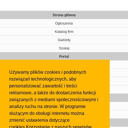
Strona główna
Ogłoszenia
Katalog firm
Gadżety
Szukaj
Portal
Cennik
Używamy plików cookies i podobnych
Kontakt
rozwiązań technologicznych, aby
Regulamin
personalizować zawartość i treści
Pomoc
reklamowe, a także do dostarczenia funkcji
Gazeta
związanych z mediami społecznościowymi i
analizy ruchu na stronie. W programie
Olkusz
służącym do obsługi internetu można
Kontakt
zmienić ustawienia dotyczące
Strefa dla biznesu
cookies.Korzystanie z naszych serwisów