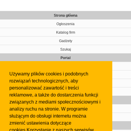
Strona główna
Ogłoszenia
Katalog firm
Gadżety
Szukaj
Portal
Cennik
Używamy plików cookies i podobnych
Kontakt
rozwiązań technologicznych, aby
Regulamin
personalizować zawartość i treści
Pomoc
reklamowe, a także do dostarczenia funkcji
Gazeta
związanych z mediami społecznościowymi i
analizy ruchu na stronie. W programie
Olkusz
służącym do obsługi internetu można
Kontakt
zmienić ustawienia dotyczące
Strefa dla biznesu
cookies.Korzystanie z naszych serwisów