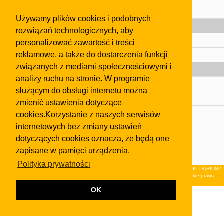
Pomoc
Używamy plików cookies i podobnych
Gazeta
rozwiązań technologicznych, aby
Olkusz
personalizować zawartość i treści
reklamowe, a także do dostarczenia funkcji
Kontakt
związanych z mediami społecznościowymi i
Strefa dla biznesu
analizy ruchu na stronie. W programie
Biura nieruchomości
służącym do obsługi internetu można
Dealerzy i autokomisy
zmienić ustawienia dotyczące
cookies.Korzystanie z naszych serwisów
Skontaktuj się z nami
internetowych bez zmiany ustawień
Korzystanie z tej strony oznacza akceptację postanowień
dotyczących cookies oznacza, że będą one
regulaminu
i
Polityki Prywatności
.
zapisane w pamięci urządzenia.
Klauzula FB
Polityka prywatności
© 2026Wydawnictwo NEON sp. z o.o. (dawniej: FIRMA NEON MAREK KLUCZEWSKI DARIUSZ
KRAWCZYK s.c.) z siedzibą w Olkuszu, ul.Żuradzka 15, 32-300 Olkusz . Wszystkie prawa
zastrzeżone.
OK