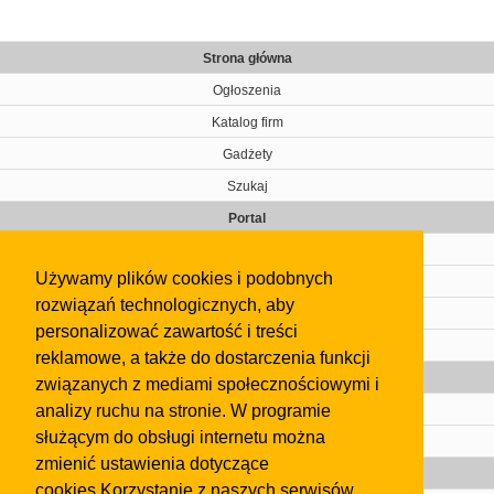
Strona główna
Ogłoszenia
Katalog firm
Gadżety
Szukaj
Portal
Cennik
Używamy plików cookies i podobnych
Kontakt
rozwiązań technologicznych, aby
Regulamin
personalizować zawartość i treści
Pomoc
reklamowe, a także do dostarczenia funkcji
Gazeta
związanych z mediami społecznościowymi i
analizy ruchu na stronie. W programie
Olkusz
służącym do obsługi internetu można
Kontakt
zmienić ustawienia dotyczące
Strefa dla biznesu
cookies.Korzystanie z naszych serwisów