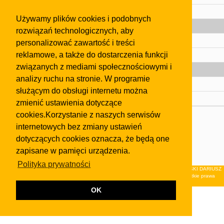
Pomoc
Używamy plików cookies i podobnych
Gazeta
rozwiązań technologicznych, aby
Olkusz
personalizować zawartość i treści
reklamowe, a także do dostarczenia funkcji
Kontakt
związanych z mediami społecznościowymi i
Strefa dla biznesu
analizy ruchu na stronie. W programie
Biura nieruchomości
służącym do obsługi internetu można
Dealerzy i autokomisy
zmienić ustawienia dotyczące
cookies.Korzystanie z naszych serwisów
Skontaktuj się z nami
internetowych bez zmiany ustawień
Korzystanie z tej strony oznacza akceptację postanowień
dotyczących cookies oznacza, że będą one
regulaminu
i
Polityki Prywatności
.
zapisane w pamięci urządzenia.
Klauzula FB
Polityka prywatności
© 2026Wydawnictwo NEON sp. z o.o. (dawniej: FIRMA NEON MAREK KLUCZEWSKI DARIUSZ
KRAWCZYK s.c.) z siedzibą w Olkuszu, ul.Żuradzka 15, 32-300 Olkusz . Wszystkie prawa
zastrzeżone.
OK